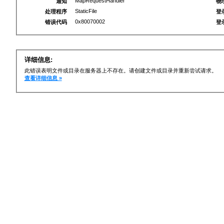
MapRequestHandler
通知
物
StaticFile
处理程序
登
0x80070002
错误代码
登
详细信息:
此错误表明文件或目录在服务器上不存在。请创建文件或目录并重新尝试请求。
查看详细信息 »