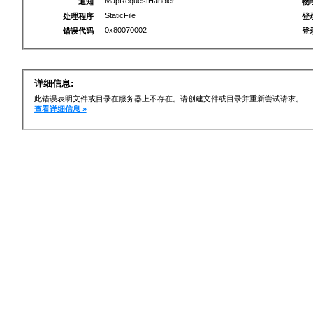
MapRequestHandler
通知
物
StaticFile
处理程序
登
0x80070002
错误代码
登
详细信息:
此错误表明文件或目录在服务器上不存在。请创建文件或目录并重新尝试请求。
查看详细信息 »