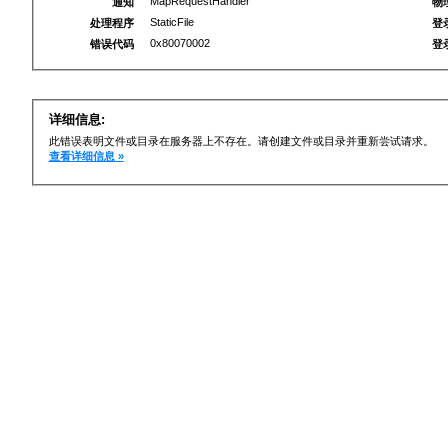
MapRequestHandler
通知
物
StaticFile
处理程序
登
0x80070002
错误代码
登
详细信息:
此错误表明文件或目录在服务器上不存在。请创建文件或目录并重新尝试请求。
查看详细信息 »